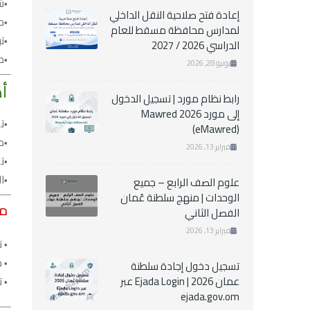
ش
إعادة فتح صلاحية النقل الداخلي
م
لمدارس محافظة مسقط للعام
ت
الدراسي 2026 / 2027
م
يونيو 28, 2026
أه
رابط نظام مورد | تسجيل الدخول
إلى مورد Mawred 2026
ت
(eMawred)
م
فبراير 13, 2026
ت
ا
علوم الصف الرابع – جميع
الوحدات | منهج سلطنة عُمان
مل
الفصل الثاني
فبراير 13, 2026
ت
من
تسجيل دخول إجادة سلطنة
عمان 2026 | Ejada Login عبر
ت
ejada.gov.om