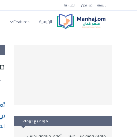
الرئيسية
من نحن
اتصل بنا
الرئيسية
Features
ا
مل
تُع
في
مواضيع تهمك:
الم
ملفات قوية عربي ص9
أقوى مراجعة انجليزي