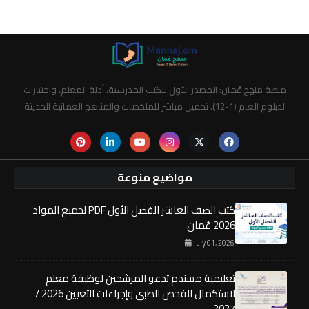
منصة منهج عُمان: المصدر الأول للكتب المدرسية، أدلة المعلم، واختبارات
الدبلوم العام (1-12). تحميل مباشر للملخصات والمناهج العمانية الحديثة.
مواضيع منوعة
كتب الصف العاشر الفصل الأول PDF لجميع المواد
2026 عُمان
July 01, 2026
تعليمية مسندم تدعو المرشحين لوظيفة معلم
لاستكمال الفحص الطبي وإجراءات التعيين 2026 /
2027