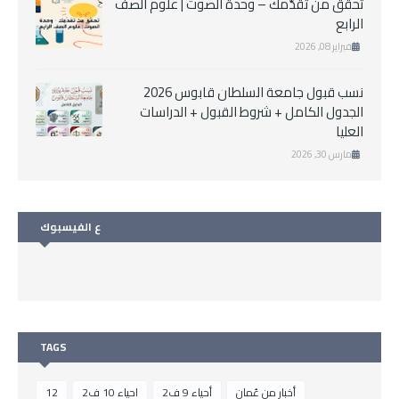
تحقّق من تقدّمك – وحدة الصوت | علوم الصف
الرابع
فبراير 08, 2026
نسب قبول جامعة السلطان قابوس 2026
الجدول الكامل + شروط القبول + الدراسات
العليا
مارس 30, 2026
ع الفيسبوك
TAGS
أخبار من عُمان
أحياء 9 ف2
احياء 10 ف2
12