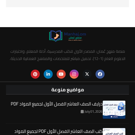
منصة منهج عُمان: المصدر الأول للكتب المدرسية، أدلة المعلم، واختبارات
الدبلوم العام (1-12). تحميل مباشر للملخصات والمناهج العمانية الحديثة.
مواضيع منوعة
درايف الصف العاشر الفصل الأول لجميع المواد PDF
July 01, 2026
كتب الصف العاشر الفصل الأول PDF لجميع المواد