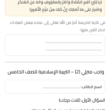
(يا بُنَيَّ أَقِمِ الصَّلَاةَ وَأْمُرْ بِالْمَعْرُوفِ وَانْهَ عَنِ الْمُنكَرِ
وَاصْبِرْ عَلَى مَا أَصَابَكَ إِنَّ ذَٰلِكَ مِنْ عَزْمِ الْأُمُورِ)
في الآية الكريمة أمرٌ من الله تعالى إلى عباده ببعض العبادات
اذكر اثنتين منها:
.............................................................................
.............................................................................
واجب منزلي (2) – التربية الإسلامية للصف الخامس
اسم الطالب:
..................................................
السؤال الأول: (ثلاث درجات)