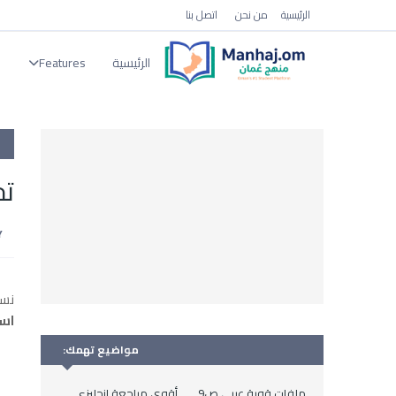
الرئيسية
من نحن
اتصل بنا
الرئيسية
Features
ا
تحض
نس
اس
مواضيع تهمك:
ملفات قوية عربي ص9
أقوى مراجعة انجليزي