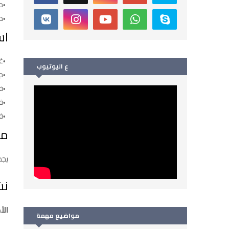
م
م
اس
غل
ع اليوتيوب
ج
في
ف
ف
ما
يجذ
نش
الأ
مواضيع مهمة