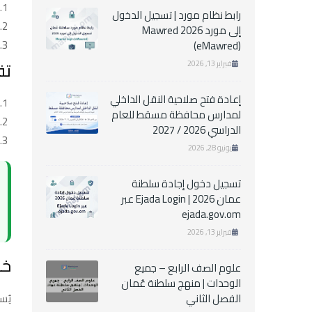
رابط نظام مورد | تسجيل الدخول
إلى مورد Mawred 2026
(eMawred)
تق
فبراير 13, 2026
إعادة فتح صلاحية النقل الداخلي
لمدارس محافظة مسقط للعام
الدراسي 2026 / 2027
يونيو 28, 2026
تسجيل دخول إجادة سلطنة
عمان 2026 | Ejada Login عبر
ejada.gov.om
فبراير 13, 2026
خل
علوم الصف الرابع – جميع
الوحدات | منهج سلطنة عُمان
الفصل الثاني
يُس