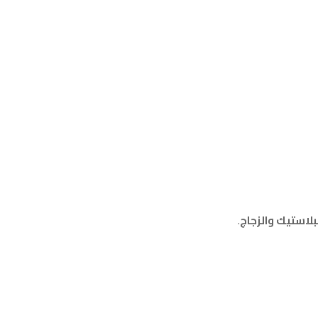
لاستيك والزجاج
.