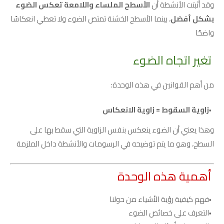
وقد أثبتت الأنشطة أن
الأسطح الملساء واللامعة تعكس الضوء
بشكل أفضل
، بينما الأسطح الخشنة تمتص الضوء ولا تعطي انعكاسًا
واضحًا
تغير اتجاه الضوء
من أهم القوانين في هذه الوحدة:
زاوية السقوط = زاوية الانعكاس
وهذا يعني أن الضوء ينعكس بنفس الزاوية التي سقط بها على
السطح، وهو ما يتم توضيحه في الرسومات والأنشطة داخل الملزمة
أهمية هذه الوحدة
فهم كيفية رؤية الأشياء من حولنا
التعرف على خصائص الضوء