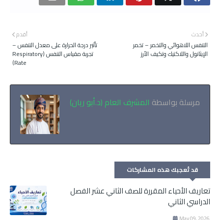
أحدث
أقدم
التنفس اللاهوائي والتخمر – تخمر
تأثير درجة الحرارة على معدل التنفس –
الإيثانول واللاكتيك وتكيف الأرز
تجربة مقياس التنفس (Respiratory
Rate)
مرسلة بواسطة
المشرف العام (د.أبو ريان)
قد تُعجبك هذه المشاركات
تعاريف الأحياء المقررة للصف الثاني عشر الفصل
الدراسي الثاني
May 09, 2026