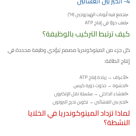
4- الحيز بين الغشائين
يتجمع فيه أيونات الهيدروجين (H⁺)
يلعب دورًا في إنتاج ATP
كيف ترتبط التركيب بالوظيفة؟
كل جزء من الميتوكوندريا مصمم ليؤدي وظيفة محددة في
إنتاج الطاقة:
الأعراف → زيادة إنتاج ATP
الحشوة → حدوث دورة كربس
الغشاء الداخلي → سلسلة نقل الإلكترون
الحيز بين الغشائين → تكوين تدرج البروتون
لماذا تزداد الميتوكوندريا في الخلايا
النشطة؟