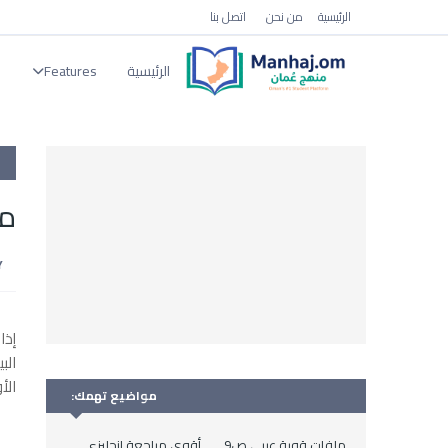
الرئيسية
من نحن
اتصل بنا
الرئيسية
Features
ا
مل
إذا
الب
الأ
مواضيع تهمك:
ملفات قوية عربي ص9
أقوى مراجعة انجليزي