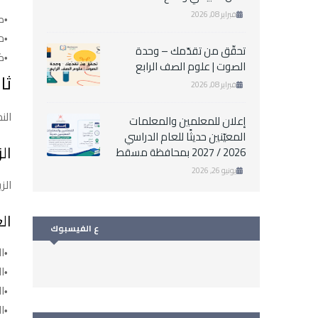
فبراير 08, 2026
صغ
مت
تحقّق من تقدّمك – وحدة
كبا
الصوت | علوم الصف الرابع
ثا
فبراير 08, 2026
الن
إعلان للمعلمين والمعلمات
المعيّنين حديثًا للعام الدراسي
ال
2026 / 2027 بمحافظة مسقط
يونيو 26, 2026
الز
ال
ع الفيسبوك
ا
ا
ا
ا