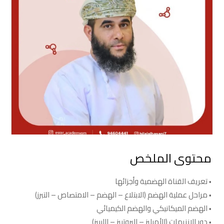
محتوى الملخص
تعريف القناة الهضمية وأجزائها
مراحل عملية الهضم (الابتلاع – الهضم – الامتصاص – التبرز)
الهضم الميكانيكي والهضم الكيميائي
دور الإنزيمات (الأميليز – البروتييز – الليبيز)