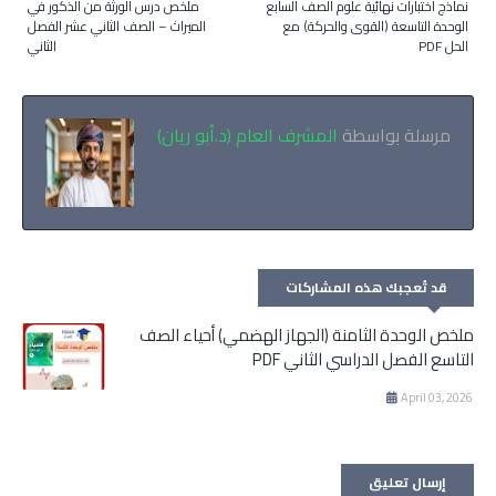
نماذج اختبارات نهائية علوم الصف السابع
ملخص درس الورثة من الذكور في
الوحدة التاسعة (القوى والحركة) مع
الميراث – الصف الثاني عشر الفصل
الحل PDF
الثاني
مرسلة بواسطة
المشرف العام (د.أبو ريان)
قد تُعجبك هذه المشاركات
ملخص الوحدة الثامنة (الجهاز الهضمي) أحياء الصف
التاسع الفصل الدراسي الثاني PDF
April 03, 2026
إرسال تعليق