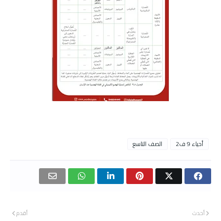
أحياء 9 ف2
الصف التاسع
أحدث
أقدم