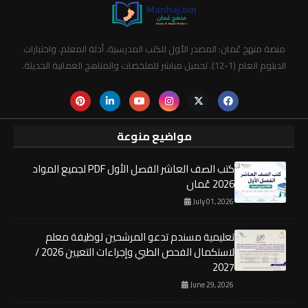
منصة منهج عُمان: المصدر الأول للكتب المدرسية، أدلة المعلم، واختبارات
الدبلوم العام (1-12). تحميل مباشر للملخصات والمناهج العمانية الحديثة.
مواضيع منوعة
كتب الصف العاشر الفصل الأول PDF لجميع المواد
2026 عُمان
July 01, 2026
تعليمية مسندم تدعو المرشحين لوظيفة معلم
لاستكمال الفحص الطبي وإجراءات التعيين 2026 /
2027
June 29, 2026