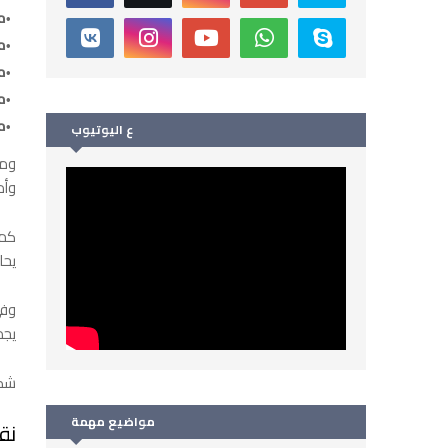
م
م
م
م
م
ع اليوتيوب
ومن
وأم
كما
يحا
وفي
يجم
شكر
مواضيع مهمة
نق