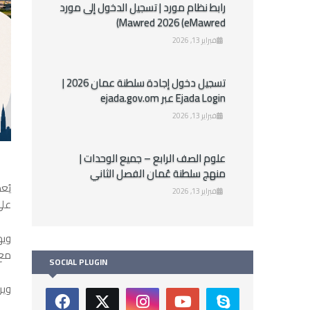
رابط نظام مورد | تسجيل الدخول إلى مورد
Mawred 2026 (eMawred)
فبراير 13, 2026
تسجيل دخول إجادة سلطنة عمان 2026 |
Ejada Login عبر ejada.gov.om
فبراير 13, 2026
علوم الصف الرابع – جميع الوحدات |
منهج سلطنة عُمان الفصل الثاني
يُع
فبراير 13, 2026
على
ويه
مع 
SOCIAL PLUGIN
وير