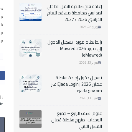
إعادة فتح صلاحية النقل الداخلي
م
لمدارس محافظة مسقط للعام
يم
الدراسي 2026 / 2027
له
يونيو 28, 2026
ي
يدع
رابط نظام مورد | تسجيل الدخول
إلى مورد Mawred 2026
(eMawred)
فبراير 13, 2026
تسجيل دخول إجادة سلطنة
عمان 2026 | Ejada Login عبر
ejada.gov.om
أ
فبراير 13, 2026
ملخص 25 لمؤنس الث
علوم الصف الرابع – جميع
الوحدات | منهج سلطنة عُمان
الفصل الثاني