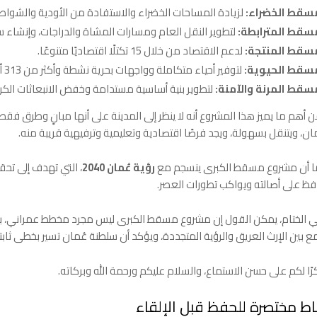
سقط الخضراء:
لزيادة المساحات الخضراء والاستفادة من الأودية والشوا
سقط المترابطة:
لتطوير النقل العام ومسارات المشاة والدراجات، وإنشاء سكة حديدية
سقط المنتجة:
لدعم الاقتصاد من خلال 15 تكتلًا اقتصاديًا متنوعًا.
سقط الحيوية:
لتوفير أحياء متكاملة وواجهات بحرية نشطة وأكثر من 313 ألف وحدة سكنية.
سقط المرنة والآمنة:
لتطوير بنية أساسية مستدامة وخفض الانبعاثات الكربونية
 أهم ما يميز هذا المشروع أنه لا ينظر إلى المدينة على أنها مبانٍ وطرق فقط، 
ان، ويتنقل بسهولة، ويجد فرصًا اقتصادية وتعليمية وترفيهية قريبة منه.
 أن مشروع مسقط الكبرى ينسجم مع
رؤية عُمان 2040
، التي تهدف إلى تحق
فظ على أصالته ويواكب تطورات العصر.
 الختام، يمكن القول إن مشروع مسقط الكبرى ليس مجرد مخطط عمراني، بل
ع بين الإرث العريق والرؤية المتجددة، ويؤكد أن سلطنة عُمان تسير بخطى ثابت
ًا لكم على حسن الاستماع، والسلام عليكم ورحمة الله وبركاته.
اط مختصرة للحفظ قبل الإلقاء