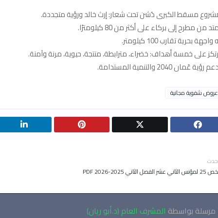
شروع مسقط الكبرى دُشن تحت شعار: إرث خالد ورؤية متجددة.
تد من مطرح إلى بركاء على أكثر من 80 كيلومترًا.
 واجهة بحرية تقارب 100 كيلومتر.
رتكز على خمسة أهداف: خضراء، مترابطة، منتجة، حيوية، مرنة وآمنة.
م رؤية عُمان 2040 والتنمية المستدامة.
عروض شفوية مجانية
حدث
اني عشر الفصل الثاني 2025-2026 PDF
مرسلة بواسطة
المشرف العام (د.أبو ريان)