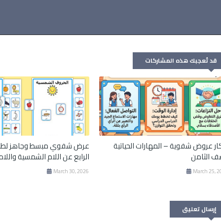
قد تُعجبك هذه المشاركات
ار عروض شفوية – المهارات الحياتية
عرض شفوي مبسط وجاهز لطل
ف الثامن
الرابع عن اللام الشمسية واللام
March 30, 2026
March 25, 2
إرسال تعليق