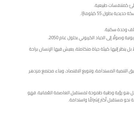
طئ كمتنفسات طبيعية.
 بطول 55 كيلومترًا.
 وصولًا إلى الحياد الكربوني بحلول عام 2050.
بل ينظر إليها كبيئة حياة متكاملة، يعيش فيها الإنسان براحة
يق التنمية المستدامة، وتنويع الاقتصاد، وبناء مجتمع مزدهر
 هو رؤية وطنية طموحة لمستقبل العاصمة العُمانية. فهو
ة نحو مستقبل أكثر إشراقًا واستدامة.