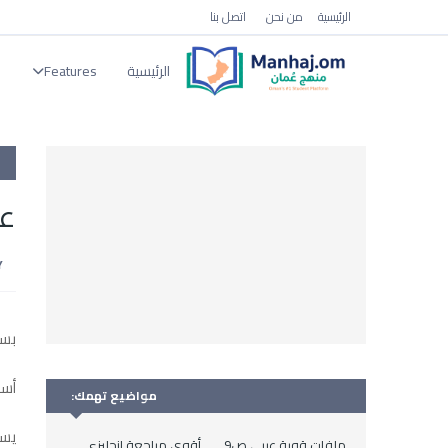
الرئيسية
من نحن
اتصل بنا
الرئيسية
Features
ا
ع
بسم
أسا
مواضيع تهمك:
يسع
ملفات قوية عربي ص9
أقوى مراجعة انجليزي