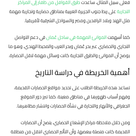
فعلى سبيل المثال، ساعدت
طرق القوافل من ظفار إلى المراكز
التجارية
على ربط جنوب الجزيرة العربية بمناطق حضارية وتجارية مهمة
مثل الهند وبلاد الرافدين ومصر والسواحل الشرقية لأفريقيا.
كما أسهمت
الموانئ المهمة في ساحل عُمان
في دعم التواصل
التجاري والحضاري عبر بحر عُمان وبحر العرب والمحيط الهندي، وهو ما
يوضح أن الموانئ والطرق التجارية كانت وسائل مهمة لنقل الحضارة.
أهمية الخريطة في دراسة التاريخ
تساعد هذه الخريطة الطلاب على تحديد مواقع الحضارات القديمة،
وفهم أسباب ظهورها في مناطق معينة. كما تبرز دور الموقع
الجغرافي والأنهار والتجارة في نشأة الحضارات وانتشار مظاهرها.
ومن خلال ملاحظة مراكز الإشعاع الحضاري، يتضح أن الحضارات
القديمة كانت متصلة ببعضها، وأن التأثير الحضاري انتقل من منطقة