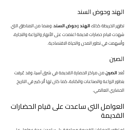
الهند وحوض السند
تظهر الخريطة كذلك
الهند
و
حوض السند
، وهما من المناطق التي
شهدت قيام حضارات قديمة اعتمدت على الأنهار والزراعة والتجارة،
وأسهمت في تطور المدن والحياة الاقتصادية.
الصين
تُعد
الصين
من مراكز الحضارة القديمة في شرق آسيا، وقد عُرفت
بتطور الزراعة والصناعات والكتابة، كما كان لها أثر كبير في التاريخ
الحضاري العالمي.
العوامل التي ساعدت على قيام الحضارات
القديمة
لم تظهر الحضارات القديمة مصادفة، بل ساعدت عدة عوامل على