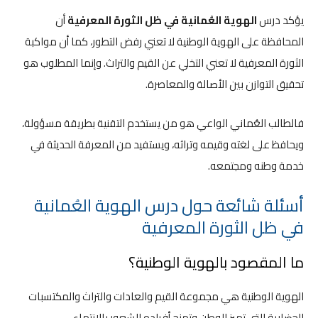
يؤكد درس
الهوية العُمانية في ظل الثورة المعرفية
أن
المحافظة على الهوية الوطنية لا تعني رفض التطور، كما أن مواكبة
الثورة المعرفية لا تعني التخلي عن القيم والتراث. وإنما المطلوب هو
تحقيق التوازن بين الأصالة والمعاصرة.
فالطالب العُماني الواعي هو من يستخدم التقنية بطريقة مسؤولة،
ويحافظ على لغته وقيمه وتراثه، ويستفيد من المعرفة الحديثة في
خدمة وطنه ومجتمعه.
أسئلة شائعة حول درس الهوية العُمانية
في ظل الثورة المعرفية
ما المقصود بالهوية الوطنية؟
الهوية الوطنية هي مجموعة القيم والعادات والتراث والمكتسبات
الحضارية التي تميز الوطن وتمنح أفراده الشعور بالانتماء.