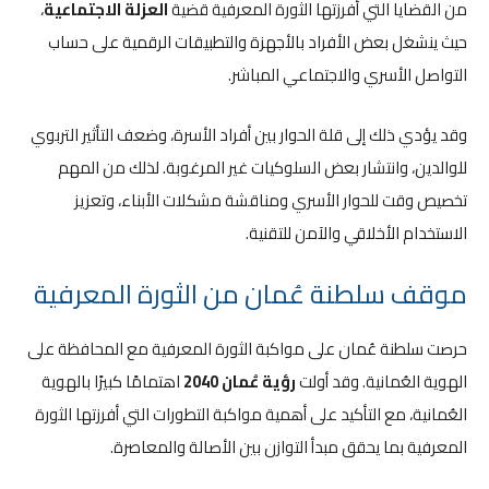
من القضايا التي أفرزتها الثورة المعرفية قضية
العزلة الاجتماعية
،
حيث ينشغل بعض الأفراد بالأجهزة والتطبيقات الرقمية على حساب
التواصل الأسري والاجتماعي المباشر.
وقد يؤدي ذلك إلى قلة الحوار بين أفراد الأسرة، وضعف التأثير التربوي
للوالدين، وانتشار بعض السلوكيات غير المرغوبة. لذلك من المهم
تخصيص وقت للحوار الأسري ومناقشة مشكلات الأبناء، وتعزيز
الاستخدام الأخلاقي والآمن للتقنية.
موقف سلطنة عُمان من الثورة المعرفية
حرصت سلطنة عُمان على مواكبة الثورة المعرفية مع المحافظة على
الهوية العُمانية. وقد أولت
رؤية عُمان 2040
اهتمامًا كبيرًا بالهوية
العُمانية، مع التأكيد على أهمية مواكبة التطورات التي أفرزتها الثورة
المعرفية بما يحقق مبدأ التوازن بين الأصالة والمعاصرة.