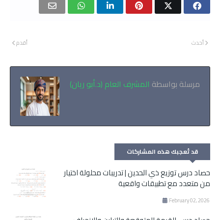
أحدث
أقدم
مرسلة بواسطة
المشرف العام (د.أبو ريان)
قد تُعجبك هذه المشاركات
حصاد درس توزيع ذي الحدين | تدريبات محلولة اختيار
من متعدد مع تطبيقات واقعية
February 02, 2026