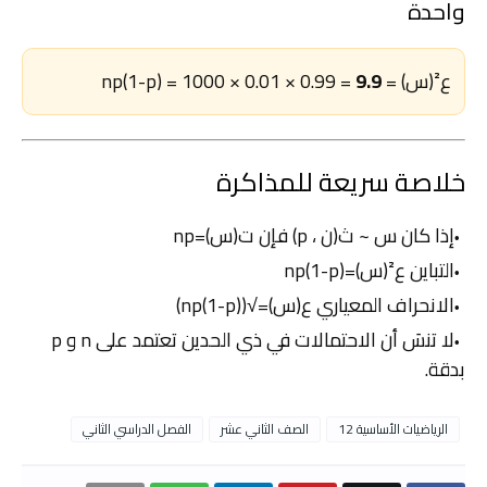
واحدة
ع²(س) = np(1-p) = 1000 × 0.01 × 0.99 =
9.9
خلاصة سريعة للمذاكرة
إذا كان س ~ ث(ن ، p) فإن ت(س)=np
التباين ع²(س)=np(1-p)
الانحراف المعياري ع(س)=√(np(1-p))
لا تنسَ أن الاحتمالات في ذي الحدين تعتمد على n و p
بدقة.
الرياضيات الأساسية 12
الصف الثاني عشر
الفصل الدراسي الثاني