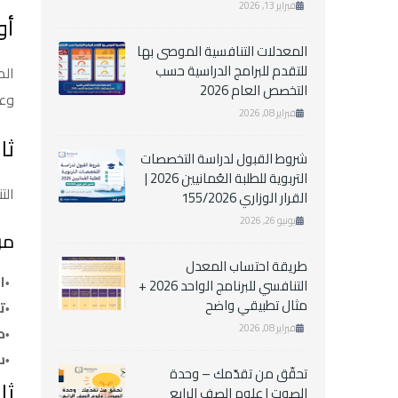
فبراير 13, 2026
أول
المعدلات التنافسية الموصى بها
للتقدم للبرامج الدراسية حسب
الط
التخصص العام 2026
وعن
فبراير 08, 2026
ثا
شروط القبول لدراسة التخصصات
التربوية للطلبة العُمانيين 2026 |
الت
القرار الوزاري 155/2026
يونيو 26, 2026
مر
طريقة احتساب المعدل
ا
التنافسي للبرنامج الواحد 2026 +
مثال تطبيقي واضح
ت
فبراير 08, 2026
د
س
تحقّق من تقدّمك – وحدة
ثا
الصوت | علوم الصف الرابع