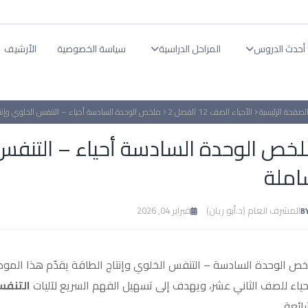
أحدث الدروس
المراحل الدراسية
سياسة الخصوصية
الأرشيف
لصفحة الرئيسية
الأحياء الصف 12 الفصل 2
ملخص الوحدة السادسة أحياء – التنفس الخلوي وإنتاج ATP مراجعة شا
املة
المشرف العام (د.أبو ريان)
فبراير 04, 2026
ص الوحدة السادسة – التنفس الخلوي وإنتاج الطاقة يقدّم هذا المو
حياء للصف الثاني عشر، ويهدف إلى تسهيل الفهم السريع لآليات
التنفس 
ائعة.