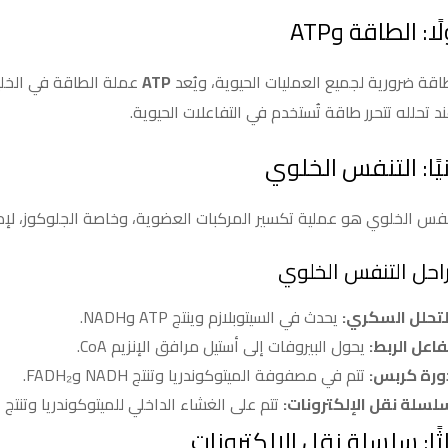
ًا: الطاقة وATP
اقة ضرورية لجميع العمليات الحيوية، ويُعد
ATP
د تحلله تتحرر طاقة تُستخدم في التفاعلات الحيوية.
نيًا: التنفس الخلوي
نفس الخلوي هو عملية تكسير المركبات العضوية، وخاصة الجلوكوز، لإطلاق
احل التنفس الخلوي
لتحلل السكري:
يحدث في السيتوبلازم وينتج ATP وNADH.
فاعل الربط:
يحول البيروفات إلى أستيل مرافق الإنزيم CoA.
ورة كربس:
تتم في مصفوفة الميتوكوندريا وتنتج NADH وFADH₂.
لسلة نقل الإلكترونات:
تتم على الغشاء الداخلي للميتوكوندريا وتنتج أكب
لثًا: سلسلة نقل الإلكترونات