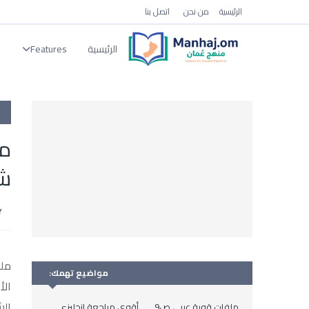
الرئيسية
من نحن
اتصل بنا
الرئيسية
Features
ا
ش
ملخ
مواضيع تهمك:
الأ
الش
ملفات قوية عربي ص9
أقوى مراجعة انجليزي