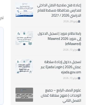
إعادة فتح صلاحية النقل الداخلي
لمدارس محافظة مسقط للعام
الدراسي 2026 / 2027
تم 
يونيو 28, 2026
رابط نظام مورد | تسجيل الدخول
إلى مورد Mawred 2026
(eMawred)
فبراير 13, 2026
تسجيل دخول إجادة سلطنة
عمان 2026 | Ejada Login عبر
ejada.gov.om
فبراير 13, 2026
علوم الصف الرابع – جميع
الوحدات | منهج سلطنة عُمان
الفصل الثاني