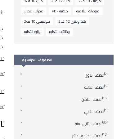
كيمياء 10 ف2
كتب 12 ف2
كتب 10 ف1
منوعات اسلامية
مكتبة PDF
مدراس عُمان
الأجس
هذا وطني 12 ف2
موسيقى 10 ف2
ت
وظائف التعليم
وزارة التعليم
ت
ت
سا
الصفوف الدراسية
تعت
(2)
الصف الاول
(5)
الصف الثالث
سا
(15)
الصف الثامن
تعت
(1)
الصف الثاني
ثا
(85)
الصف الثاني عشر
(13)
الصف الحادي عشر