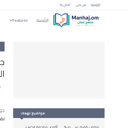
الرئيسية
من نحن
اتصل بنا
الرئيسية
Features
ا
جه
ال
جها
مواضيع تهمك:
نف
ملفات قوية عربي ص9
أقوى مراجعة انجليزي