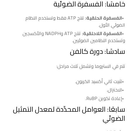
خامسًا: الفسفرة الضوئية
الفسفرة الحلقية:
تنتج ATP فقط وتستخدم النظام
الضوئي الأول.
الفسفرة اللاحلقية:
تنتج ATP وNADPH والأكسجين
وتستخدم النظامين الضوئيين.
سادسًا: دورة كالفن
تتم في الستروما وتشمل ثلاث مراحل:
تثبيت ثاني أكسيد الكربون.
الاختزال.
إعادة تكوين RuBP.
سابعًا: العوامل المحدِّدة لمعدل التمثيل
الضوئي