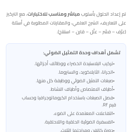
تم إعداد الحلول بأسلوب
مباشر ومناسب للاختبارات
، مع التركيز
على التعاريف، الشرح العلمي، والمقارنات المطلوبة في أسئلة
(عرّف – فسّر – علّل – قارن – استنتج).
تشمل أهداف وحدة التمثيل الضوئي:
تركيب البلاستيدة الخضراء ووظائف أجزائها.
الجرانا، الثايلاكويد، والستروما.
صبغات التمثيل الضوئي ووظيفة كل منها.
أطياف الامتصاص وأطياف النشاط.
فصل الصبغات باستخدام الكروماتوجرافيا وحساب
قيم Rf.
التفاعلات المعتمدة على الضوء.
الفسفرة الضوئية الحلقية واللاحلقية.
دورة كالفن ومراحلها الثلاث.