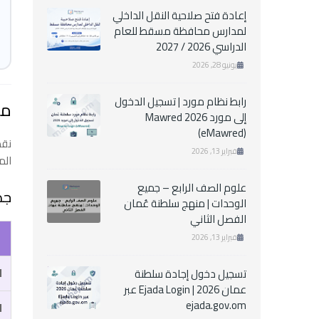
إعادة فتح صلاحية النقل الداخلي
لمدارس محافظة مسقط للعام
الدراسي 2026 / 2027
يونيو 28, 2026
رابط نظام مورد | تسجيل الدخول
مصط
إلى مورد Mawred 2026
(eMawred)
نقد
فبراير 13, 2026
الم
علوم الصف الرابع – جميع
جد
الوحدات | منهج سلطنة عُمان
الفصل الثاني
فبراير 13, 2026
ا
تسجيل دخول إجادة سلطنة
عمان 2026 | Ejada Login عبر
ejada.gov.om
ا