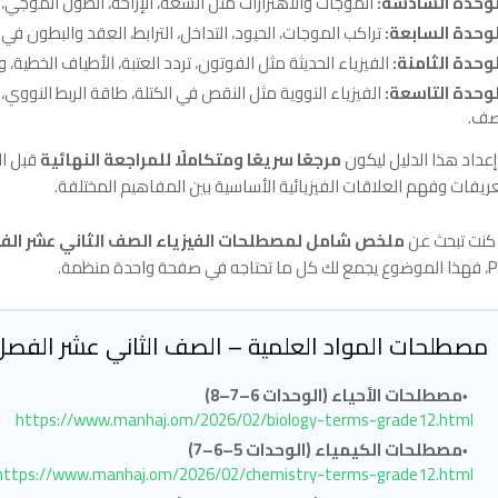
لوحدة السادسة:
الموجات والاهتزازات مثل السعة، الإزاحة، الطول الموجي، ا
لوحدة السابعة:
تراكب الموجات، الحيود، التداخل، الترابط، العقد والبطون ف
لوحدة الثامنة:
الفيزياء الحديثة مثل الفوتون، تردد العتبة، الأطياف الخطية
لوحدة التاسعة:
الفيزياء النووية مثل النقص في الكتلة، طاقة الربط النووي،
صف.
إعداد هذا الدليل ليكون
مرجعًا سريعًا ومتكاملًا للمراجعة النهائية
قبل ال
عريفات وفهم العلاقات الفيزيائية الأساسية بين المفاهيم المختلفة.
 كنت تبحث عن
ملخص شامل لمصطلحات الفيزياء الصف الثاني عشر الفص
 في صفحة واحدة منظمة.
مصطلحات المواد العلمية – الصف الثاني عشر الفصل 
مصطلحات الأحياء (الوحدات 6–7–8)
https://www.manhaj.om/2026/02/biology-terms-grade12.html
مصطلحات الكيمياء (الوحدات 5–6–7)
https://www.manhaj.om/2026/02/chemistry-terms-grade12.html