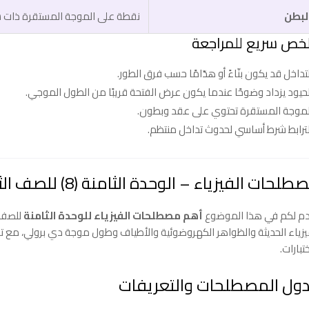
لبطن
نقطة على الموجة المستقرة ذات
خص سريع للمراجعة
تداخل قد يكون بنّاءً أو هدّامًا حسب فرق الطور.
لحيود يزداد وضوحًا عندما يكون عرض الفتحة قريبًا من الطول الموجي.
لموجة المستقرة تحتوي على عقد وبطون.
لترابط شرط أساسي لحدوث تداخل منتظم.
لحات الفيزياء – الوحدة الثامنة (8) للصف الثاني عشر الفصل الثاني
م لكم في هذا الموضوع
أهم مصطلحات الفيزياء للوحدة الثامنة
للصف ا
يزياء الحديثة والظواهر الكهروضوئية والأطياف وطول موجة دي برولي، مع 
تبارات.
ول المصطلحات والتعريفات