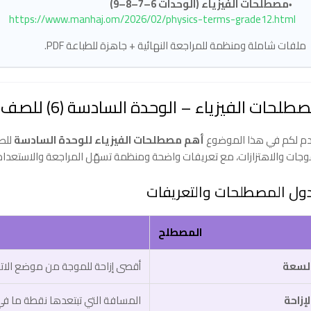
مصطلحات الفيزياء (الوحدات 6–7–8–9)
https://www.manhaj.om/2026/02/physics-terms-grade12.html
ملفات شاملة ومنظمة للمراجعة النهائية + جاهزة للطباعة PDF.
لحات الفيزياء – الوحدة السادسة (6) للصف الثاني عشر الفصل الثاني
م لكم في هذا الموضوع
أهم مصطلحات الفيزياء للوحدة السادسة
للصف
وجات والاهتزازات، مع تعريفات واضحة ومنظمة تسهّل المراجعة والاستعداد للا
ول المصطلحات والتعريفات
المصطلح
لسعة
أقصى إزاحة للموجة من موضع الاتز
لإزاحة
المسافة التي تبتعدها نقطة ما ف