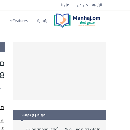
الرئيسية
من نحن
اتصل بنا
الرئيسية
Features
ا
8–9) كاملة مع التعريفات DF
مص
مواضيع تهمك:
نقد
مرت
ملفات قوية عربي ص9
أقوى مراجعة انجليزي