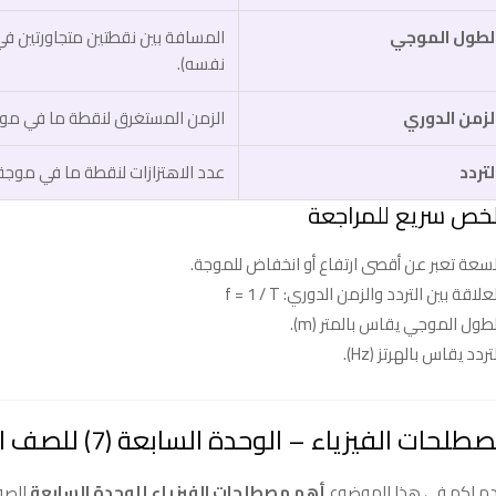
لطول الموجي
المسافة بين نقطتين متجاورتين في 
نفسه).
لزمن الدوري
الزمن المستغرق لنقطة ما في موجة
لتردد
عدد الاهتزازات لنقطة ما في موجة ل
خص سريع للمراجعة
لسعة تعبر عن أقصى ارتفاع أو انخفاض للموجة.
علاقة بين التردد والزمن الدوري: f = 1 / T
طول الموجي يقاس بالمتر (m).
تردد يقاس بالهرتز (Hz).
لحات الفيزياء – الوحدة السابعة (7) للصف الثاني عشر الفصل الثاني
م لكم في هذا الموضوع
أهم مصطلحات الفيزياء للوحدة السابعة
للصف 